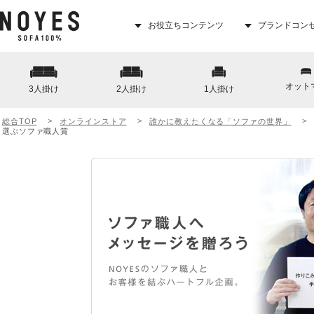
お役立ちコンテンツ
ブランドコン
オット
3人掛け
2人掛け
1人掛け
総合TOP
オンラインストア
誰かに教えたくなる「ソファの世界」
選ぶソファ職人賞