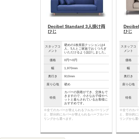
Decibel Standard 3人掛け両
Decib
ひじ
ひじ
硬めの1枚座面クッションは4
スタッフコ
スタッフコ
人、5人とご家族でおくつろぎ
メント
メント
いただけるよう設計しました。
価格
0円〜0円
価格
幅
1,970mm
幅
奥行き
910mm
奥行き
座り心地
硬め
座り心地
カバーの脱着ができ、交換もで
きますので、小さなお子様やペ
特長
特長
ットと暮らされているお客様に
おすすめです。
※全てのカバーが替えられるフルカバーリング
※全てのカバ
と、部分的にカバーが替えられるハーフカバー
と、部分的に
リングから選べます。
リングから選