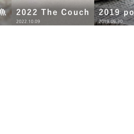
金魚
2022 The Couch
2019 p
2022.10.09
2019.09.30
。